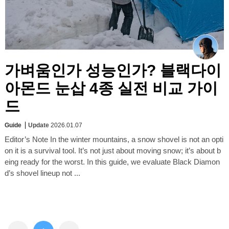
가벼움인가 성능인가? 블랙다이
아몬드 눈삽 4종 실전 비교 가이
드
Guide
Update
2026.01.07
Editor’s Note In the winter mountains, a snow shovel is not an opti
on it is a survival tool. It’s not just about moving snow; it’s about b
eing ready for the worst. In this guide, we evaluate Black Diamon
d’s shovel lineup not ...