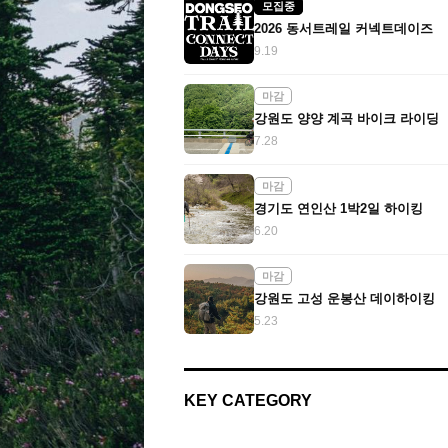
모집중
2026 동서트레일 커넥트데이즈
9.19
마감
강원도 양양 계곡 바이크 라이딩
7.28
마감
경기도 연인산 1박2일 하이킹
6.20
마감
강원도 고성 운봉산 데이하이킹
5.23
KEY CATEGORY