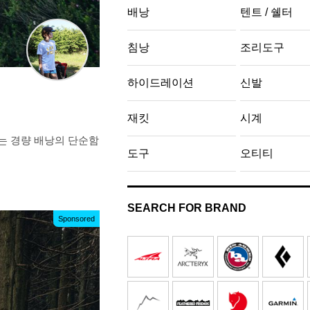
배낭
텐트 / 쉘터
침낭
조리도구
하이드레이션
신발
재킷
시계
5는 경량 배낭의 단순함
도구
오티티
SEARCH FOR BRAND
Sponsored