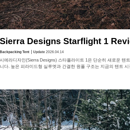
Sierra Designs Starflight 1 Rev
Backpacking Tent
Update
2026.04.14
시에라디자인(Sierra Designs) 스타플라이트 1은 단순히 새로
니다. 높은 피라미드형 실루엣과 간결한 원폴 구조는 지금의 텐트 시장