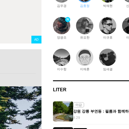
김우경
김효정
박재현
N
양광조
유요한
이규호
AD
이수항
이재훈
임새결
LITER
마감
8.29