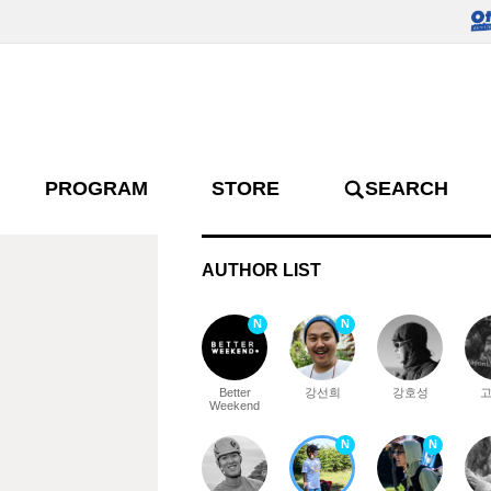
PROGRAM
STORE
SEARCH
AUTHOR LIST
N
N
Better
강선희
강호성
Weekend
N
N