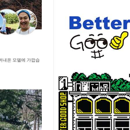
 꺼내온 모델에 가깝습