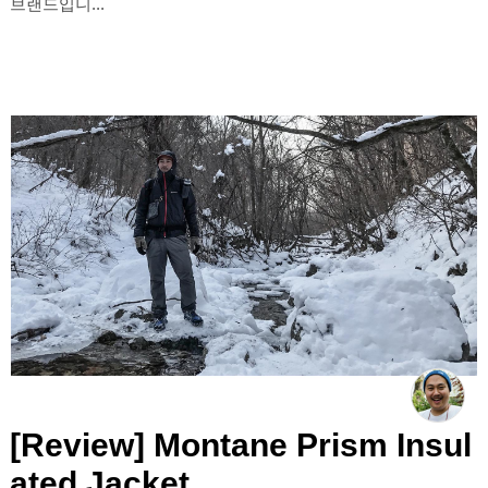
브랜드입니...
[Review] Montane Prism Insul
ated Jacket