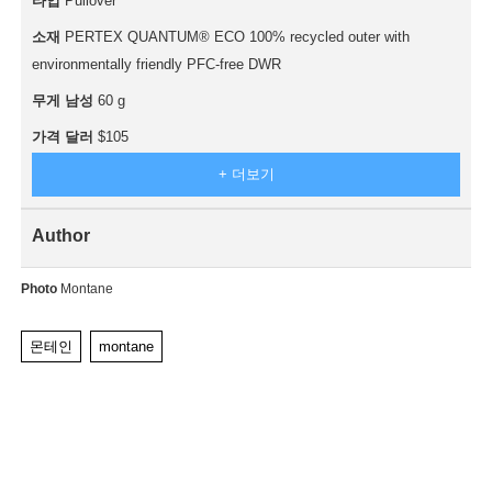
타입
Pullover
소재
PERTEX QUANTUM® ECO 100% recycled outer with
environmentally friendly PFC-free DWR
무게 남성
60 g
가격 달러
$105
+ 더보기
Author
Photo
Montane
몬테인
montane