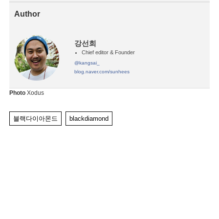
Author
강선희
Chief editor & Founder
@kangsai_
blog.naver.com/sunhees
Photo
Xodus
블랙다이아몬드
blackdiamond