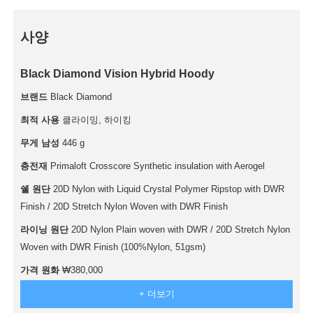
사양
Black Diamond Vision Hybrid Hoody
브랜드
Black Diamond
최적 사용
클라이밍, 하이킹
무게 남성
446 g
층전재
Primaloft Crosscore Synthetic insulation with Aerogel
쉘 원단
20D Nylon with Liquid Crystal Polymer Ripstop with DWR
Finish / 20D Stretch Nylon Woven with DWR Finish
라이닝 원단
20D Nylon Plain woven with DWR / 20D Stretch Nylon
Woven with DWR Finish (100%Nylon, 51gsm)
가격 원화
₩380,000
+ 더보기