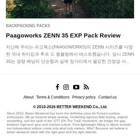
BACKPACKING PACKS
Paagoworks ZENN 35 EXP Pack Review
지난해 우리는 파고웍스(PAAGOWORKS)의 ZENN 시리즈를 다양
한 국내 하이킹과 투르 드 몽블랑에서 테스트했습니다. 당시 ZENN
35는 경량 배낭의 단순함과 실제 장거리에서 필요한 안정성 사이
에서 균형을 잘 …
About
Terms & Conditions
Privacy policy
Contact us
·
·
·
© 2010-2026 BETTER WEEKEND Co., Ltd.
Since 2010, Better Weekend has been the definitive voice for Korea’s outdoor
enthusiasts. We go beyond simple reviews. Combining rigorous field testing, original
storytelling, and the spirit of the ‘OTT (On The Trail)’ movement, we bridge the gap
between high-tech gear and outdoor culture. From lightweight hiking to alpine survival,
our independent editors curate only what truly matters. Why? Because we believe a
better weekend starts with the right gear and the right attitude.