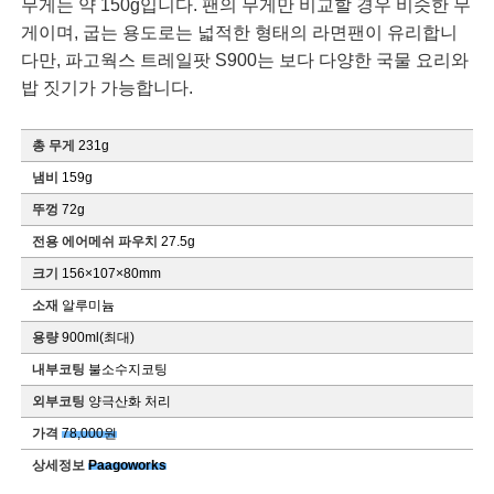
무게는 약 150g입니다. 팬의 무게만 비교할 경우 비슷한 무
게이며, 굽는 용도로는 넓적한 형태의 라면팬이 유리합니
다만, 파고웍스 트레일팟 S900는 보다 다양한 국물 요리와
밥 짓기가 가능합니다.
총 무게
231g
냄비
159g
뚜껑
72g
전용 에어메쉬 파우치
27.5g
크기
156×107×80mm
소재
알루미늄
용량
900ml(최대)
내부코팅
불소수지코팅
외부코팅
양극산화 처리
가격
78,000원
상세정보
Paagoworks