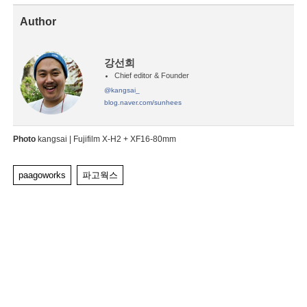
Author
강선희
Chief editor & Founder
@kangsai_
blog.naver.com/sunhees
Photo
kangsai
| Fujifilm X-H2 + XF16-80mm
paagoworks
파고웍스