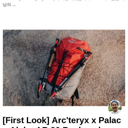
낭의 ...
[First Look] Arc'teryx x Palac