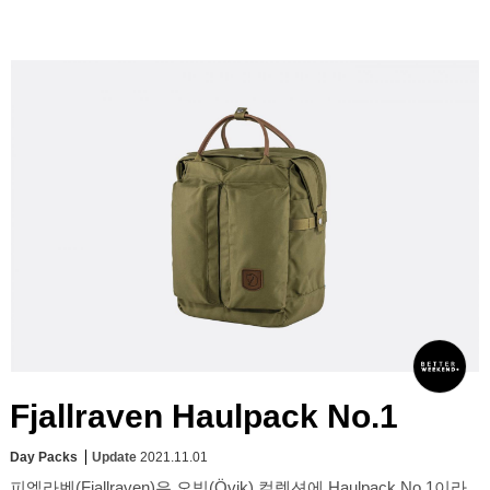
Fjallraven Haulpack No.1
Day Packs
Update
2021.11.01
피엘라벤(Fjallraven)은 오빅(Övik) 컬렉션에 Haulpack No.1이라