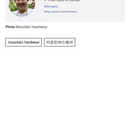
Chief editor & Founder
@kangsai_
blog.naver.com/sunhees
Photo
Mountain Hardwear
mountain hardwear
마운틴하드웨어